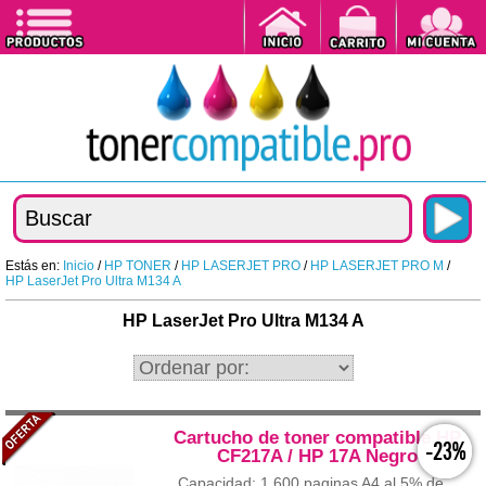
Estás en:
Inicio
/
HP TONER
/
HP LASERJET PRO
/
HP LASERJET PRO M
/
HP LaserJet Pro Ultra M134 A
HP LaserJet Pro Ultra M134 A
Cartucho de toner compatible HP
-23%
CF217A / HP 17A Negro
Capacidad: 1.600 paginas A4 al 5% de...