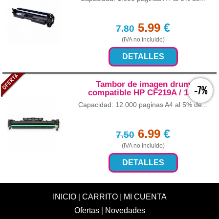
5.99
€
7.80
(IVA no incluido)
DETALLES
Tambor de imagen drum
-7%
compatible HP CF219A / 19A
Capacidad: 12.000 paginas A4 al 5% de...
6.99
€
7.50
(IVA no incluido)
DETALLES
INICIO
|
CARRITO
|
MI CUENTA
Ofertas
|
Novedades