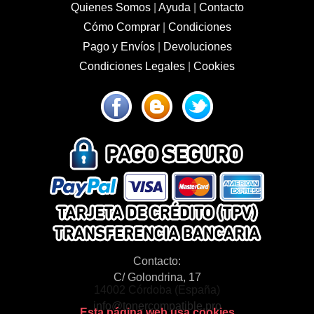
Quienes Somos
|
Ayuda
|
Contacto
Cómo Comprar
|
Condiciones
Pago y Envíos
|
Devoluciones
Condiciones Legales
|
Cookies
Contacto:
C/ Golondrina, 17
14002 Córdoba (España)
info@tonercompatible.pro
Esta página web usa cookies