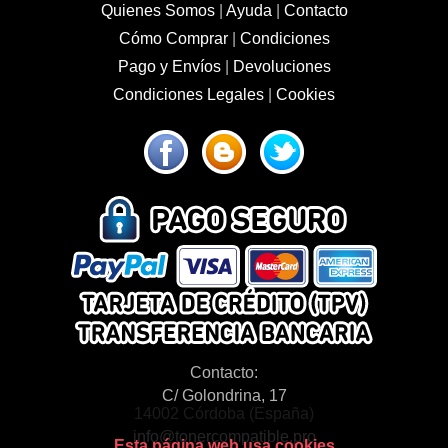
Quienes Somos
|
Ayuda
|
Contacto
Cómo Comprar
|
Condiciones
Pago y Envíos
|
Devoluciones
Condiciones Legales
|
Cookies
Contacto:
C/ Golondrina, 17
14002 Córdoba (España)
info@tonercompatible.pro
Esta página web usa cookies