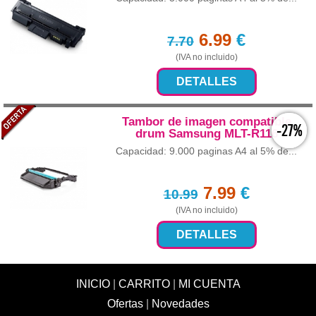
6.99
€
7.70
(IVA no incluido)
DETALLES
Tambor de imagen compatible
-27%
drum Samsung MLT-R116
Capacidad: 9.000 paginas A4 al 5% de...
7.99
€
10.99
(IVA no incluido)
DETALLES
INICIO
|
CARRITO
|
MI CUENTA
Ofertas
|
Novedades