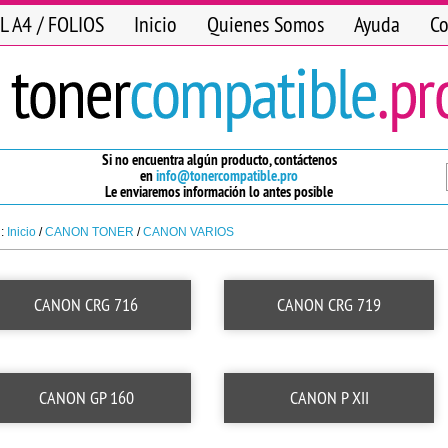
L A4 / FOLIOS
Inicio
Quienes Somos
Ayuda
Co
Si no encuentra algún producto, contáctenos
en
info@tonercompatible.pro
Le enviaremos información lo antes posible
n:
Inicio
/
CANON TONER
/
CANON VARIOS
CANON CRG 716
CANON CRG 719
CANON GP 160
CANON P XII