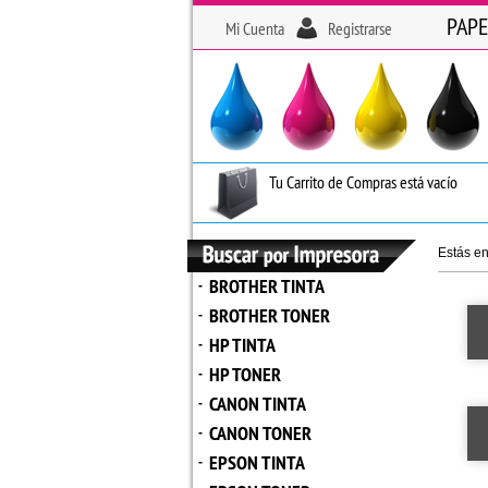
PAPE
Mi Cuenta
Registrarse
Tu Carrito de Compras está vacío
Estás e
BROTHER TINTA
-
BROTHER TONER
-
HP TINTA
-
HP TONER
-
CANON TINTA
-
CANON TONER
-
EPSON TINTA
-