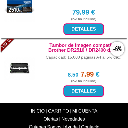
79.99
€
(IVA no incluido)
DETALLES
Tambor de imagen compatible
-6%
Brother DR2510 / DR2400 drum
Capacidad: 15.000 paginas A4 al 5% de...
7.99
€
8.50
(IVA no incluido)
DETALLES
INICIO
|
CARRITO
|
MI CUENTA
Ofertas
|
Novedades
Quienes Somos
|
Ayuda
|
Contacto