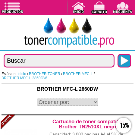
Estás en:
Inicio
/
BROTHER TONER
/
BROTHER MFC-L
/
BROTHER MFC-L 2860DW
BROTHER MFC-L 2860DW
Cartucho de toner compatible
-15%
Brother TN2510XL negro
Capacidad: 3.000 paginas A4 al 5% de...