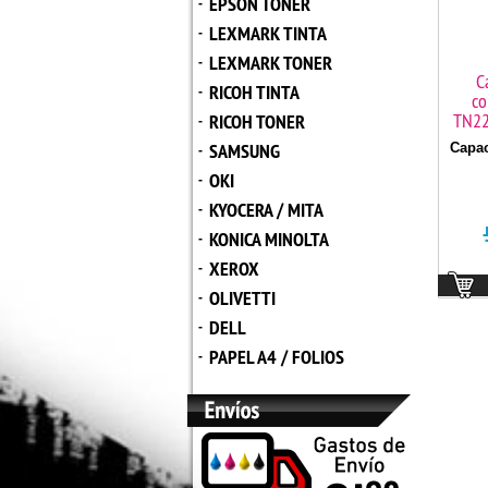
EPSON TONER
-
LEXMARK TINTA
-
LEXMARK TONER
-
C
RICOH TINTA
-
co
TN22
RICOH TONER
-
SAMSUNG
Capac
-
OKI
-
KYOCERA / MITA
-
KONICA MINOLTA
-
XEROX
-
OLIVETTI
-
DELL
-
PAPEL A4 / FOLIOS
-