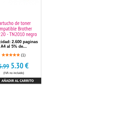
artucho de toner
mpatible Brother
20 - TN2010 negro
idad: 2.600 paginas
A4 al 5% de...
(1)
5.30
€
5.99
(IVA no incluido)