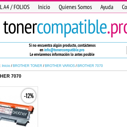
L A4 / FOLIOS
Inicio
Quienes Somos
Ayuda
Co
Si no encuentra algún producto, contáctenos
en
info@tonercompatible.pro
Le enviaremos información lo antes posible
n:
Inicio
/
BROTHER TONER
/
BROTHER VARIOS
/
BROTHER 7070
HER 7070
-12%