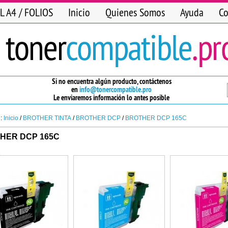
L A4 / FOLIOS
Inicio
Quienes Somos
Ayuda
Co
Si no encuentra algún producto, contáctenos
en
info@tonercompatible.pro
Le enviaremos información lo antes posible
n:
Inicio
/
BROTHER TINTA
/
BROTHER DCP
/
BROTHER DCP 165C
HER DCP 165C