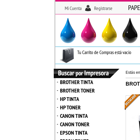
PAPE
Mi Cuenta
Registrarse
Tu Carrito de Compras está vacío
Estás e
BROTHER TINTA
-
BROT
BROTHER TONER
-
HP TINTA
-
HP TONER
-
CANON TINTA
-
CANON TONER
-
EPSON TINTA
-