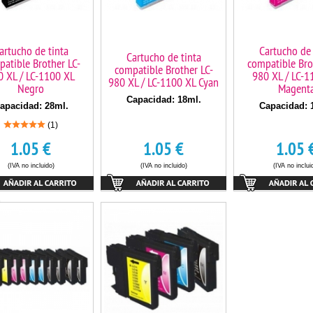
artucho de tinta
Cartucho de 
Cartucho de tinta
atible Brother LC-
compatible Bro
compatible Brother LC-
0 XL / LC-1100 XL
980 XL / LC-1
980 XL / LC-1100 XL Cyan
Negro
Magent
Capacidad: 18ml.
apacidad: 28ml.
Capacidad: 
(1)
1.05
€
1.05
€
1.05
(IVA no incluido)
(IVA no incluido)
(IVA no inclui