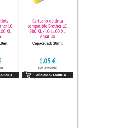
tinta
Cartucho de tinta
ther LC-
compatible Brother LC-
100 XL
980 XL / LC-1100 XL
a
Amarillo
18ml.
Capacidad: 18ml.
€
1.05
€
do)
(IVA no incluido)