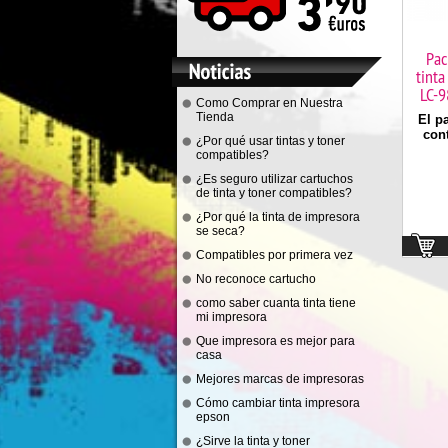
Pac
tinta
LC-9
Como Comprar en Nuestra
Tienda
El p
cont
¿Por qué usar tintas y toner
compatibles?
¿Es seguro utilizar cartuchos
de tinta y toner compatibles?
¿Por qué la tinta de impresora
se seca?
Compatibles por primera vez
No reconoce cartucho
como saber cuanta tinta tiene
mi impresora
Que impresora es mejor para
casa
Mejores marcas de impresoras
Cómo cambiar tinta impresora
epson
¿Sirve la tinta y toner