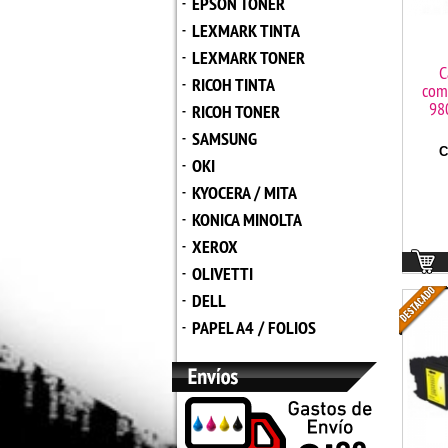
EPSON TONER
-
LEXMARK TINTA
-
LEXMARK TONER
-
C
RICOH TINTA
-
comp
98
RICOH TONER
-
SAMSUNG
-
C
OKI
-
KYOCERA / MITA
-
KONICA MINOLTA
-
XEROX
-
OLIVETTI
-
DELL
-
PAPEL A4 / FOLIOS
-