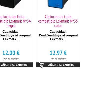
artucho de tinta
Cartucho de tinta
tible Lexmark Nº34
compatible Lexmark Nº35
negro
color
Capacidad:
Capacidad:
Sustituye al original
15ml.Sustituye al original
Lexmark...
Lexmark...
12.00
€
12.97
€
(IVA no incluido)
(IVA no incluido)