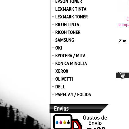
EPSON TONER
-
LEXMARK TINTA
-
LEXMARK TONER
-
C
RICOH TINTA
compa
-
RICOH TONER
-
SAMSUNG
-
21ml.
OKI
-
KYOCERA / MITA
-
KONICA MINOLTA
-
XEROX
-
OLIVETTI
-
DELL
-
PAPEL A4 / FOLIOS
-