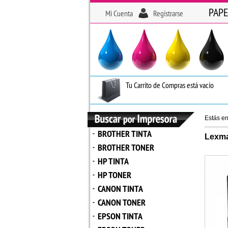
PAPE
Mi Cuenta
Registrarse
Tu Carrito de Compras está vacío
Estás e
BROTHER TINTA
-
Lexma
BROTHER TONER
-
HP TINTA
-
HP TONER
-
CANON TINTA
-
CANON TONER
-
EPSON TINTA
-