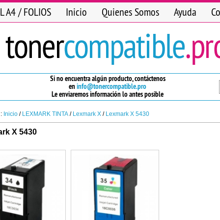
L A4 / FOLIOS
Inicio
Quienes Somos
Ayuda
Co
Si no encuentra algún producto, contáctenos
en
info@tonercompatible.pro
Le enviaremos información lo antes posible
n:
Inicio
/
LEXMARK TINTA
/
Lexmark X
/
Lexmark X 5430
rk X 5430