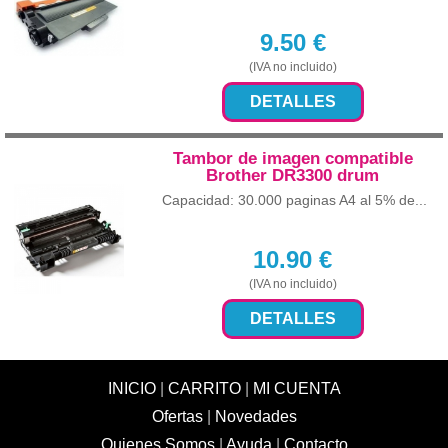
9.50
€
(IVA no incluido)
DETALLES
Tambor de imagen compatible
Brother DR3300 drum
Capacidad: 30.000 paginas A4 al 5% de...
10.90
€
(IVA no incluido)
DETALLES
INICIO
|
CARRITO
|
MI CUENTA
Ofertas
|
Novedades
Quienes Somos
|
Ayuda
|
Contacto