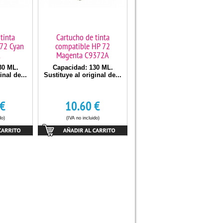
tinta
Cartucho de tinta
72 Cyan
compatible HP 72
A
Magenta C9372A
30 ML.
Capacidad: 130 ML.
inal de...
Sustituye al original de...
€
10.60
€
do)
(IVA no incluido)