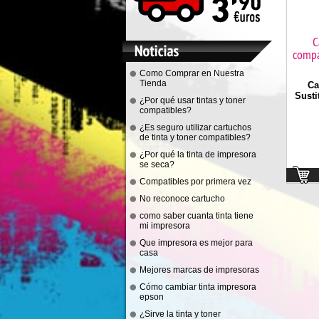
C
compa
Como Comprar en Nuestra
Tienda
Ca
Susti
¿Por qué usar tintas y toner
compatibles?
¿Es seguro utilizar cartuchos
de tinta y toner compatibles?
¿Por qué la tinta de impresora
se seca?
Compatibles por primera vez
No reconoce cartucho
como saber cuanta tinta tiene
mi impresora
Que impresora es mejor para
casa
Mejores marcas de impresoras
Cómo cambiar tinta impresora
epson
¿Sirve la tinta y toner