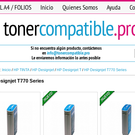
L A4 / FOLIOS
Inicio
Quienes Somos
Ayuda
Co
Si no encuentra algún producto, contáctenos
en
info@tonercompatible.pro
Le enviaremos información lo antes posible
n:
Inicio
/
HP TINTA
/
HP Designjet
/
HP Designjet T
/
HP Designjet T770 Series
signjet T770 Series