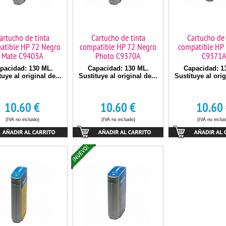
artucho de tinta
Cartucho de tinta
Cartucho de 
atible HP 72 Negro
compatible HP 72 Negro
compatible HP 
Mate C9403A
Photo C9370A
C9371
pacidad: 130 ML.
Capacidad: 130 ML.
Capacidad: 1
tuye al original de...
Sustituye al original de...
Sustituye al orig
10.60
€
10.60
€
10.60
(IVA no incluido)
(IVA no incluido)
(IVA no inclui