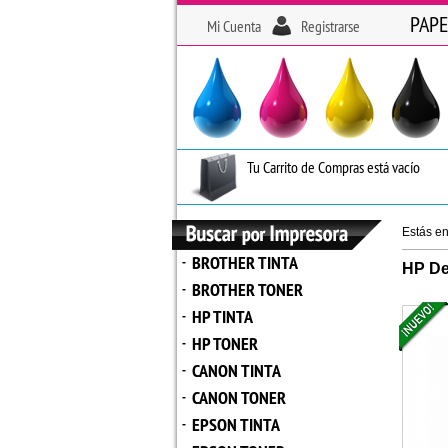
PAPE
Mi Cuenta
Registrarse
Tu Carrito de Compras está vacío
Estás e
BROTHER TINTA
-
HP De
BROTHER TONER
-
HP TINTA
-
HP TONER
-
CANON TINTA
-
CANON TONER
-
EPSON TINTA
-