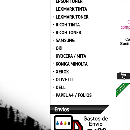
EPSON TONER
-
LEXMARK TINTA
-
LEXMARK TONER
-
C
RICOH TINTA
-
comp
RICOH TONER
-
SAMSUNG
Ca
-
Susti
OKI
-
KYOCERA / MITA
-
KONICA MINOLTA
-
XEROX
-
OLIVETTI
-
DELL
-
PAPEL A4 / FOLIOS
-