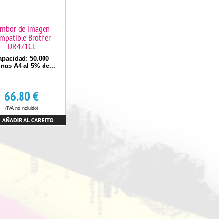
ambor de imagen
mpatible Brother
DR421CL
apacidad: 50.000
inas A4 al 5% de...
66.80
€
(IVA no incluido)