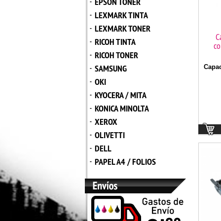
EPSON TONER
-
LEXMARK TINTA
-
LEXMARK TONER
-
C
RICOH TINTA
-
co
RICOH TONER
-
SAMSUNG
Capac
-
OKI
-
KYOCERA / MITA
-
KONICA MINOLTA
-
XEROX
-
OLIVETTI
-
DELL
-
PAPEL A4 / FOLIOS
-