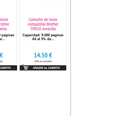
toner
Cartucho de toner
rother
compatible Brother
enta
TN910 Amarillo
0 paginas
Capacidad: 9.000 paginas
e...
A4 al 5% de...
€
14.50
€
do)
(IVA no incluido)