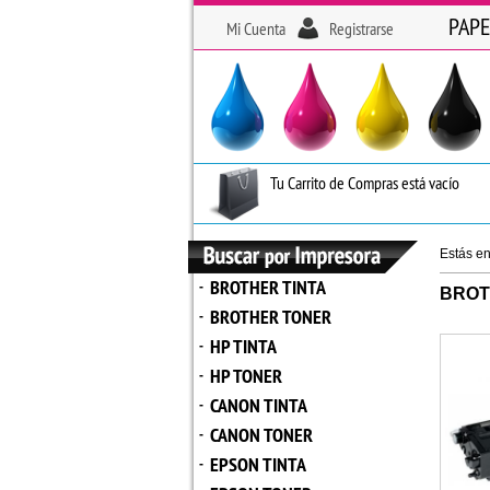
PAPE
Mi Cuenta
Registrarse
Tu Carrito de Compras está vacío
Estás e
BROTHER TINTA
-
BROT
BROTHER TONER
-
HP TINTA
-
HP TONER
-
CANON TINTA
-
CANON TONER
-
EPSON TINTA
-