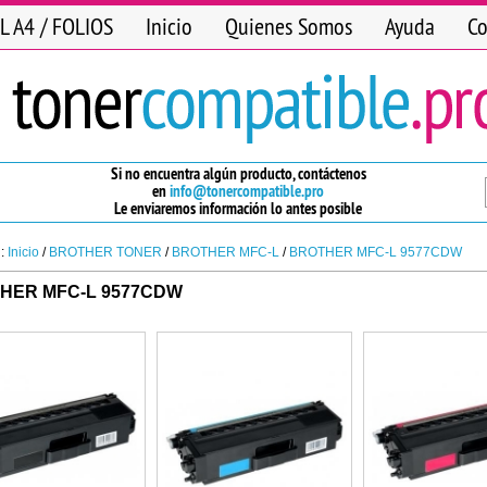
L A4 / FOLIOS
Inicio
Quienes Somos
Ayuda
Co
Si no encuentra algún producto, contáctenos
en
info@tonercompatible.pro
Le enviaremos información lo antes posible
n:
Inicio
/
BROTHER TONER
/
BROTHER MFC-L
/
BROTHER MFC-L 9577CDW
HER MFC-L 9577CDW