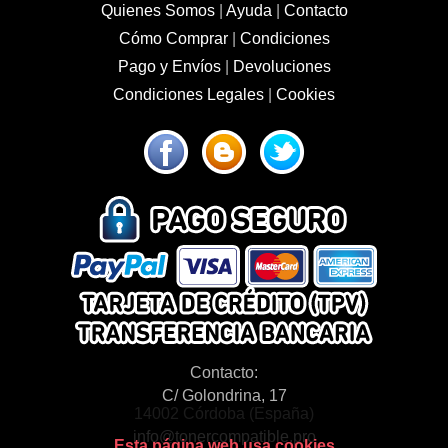
Quienes Somos
|
Ayuda
|
Contacto
Cómo Comprar
|
Condiciones
Pago y Envíos
|
Devoluciones
Condiciones Legales
|
Cookies
Contacto:
C/ Golondrina, 17
14002 Córdoba (España)
info@tonercompatible.pro
Esta página web usa cookies