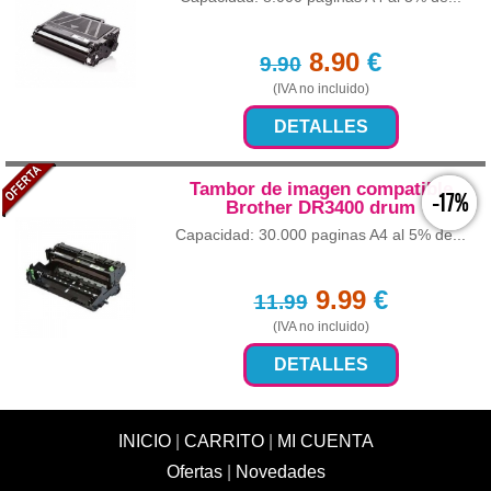
8.90
€
9.90
(IVA no incluido)
DETALLES
Tambor de imagen compatible
-17%
Brother DR3400 drum
Capacidad: 30.000 paginas A4 al 5% de...
9.99
€
11.99
(IVA no incluido)
DETALLES
INICIO
|
CARRITO
|
MI CUENTA
Ofertas
|
Novedades