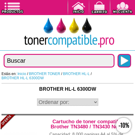
Estás en:
Inicio
/
BROTHER TONER
/
BROTHER HL-L
/
BROTHER HL-L 6300DW
BROTHER HL-L 6300DW
Cartucho de toner compatible
-10%
Brother TN3480 / TN3430 Negro
Capacidad: 8.000 paginas A4 al 5% de...