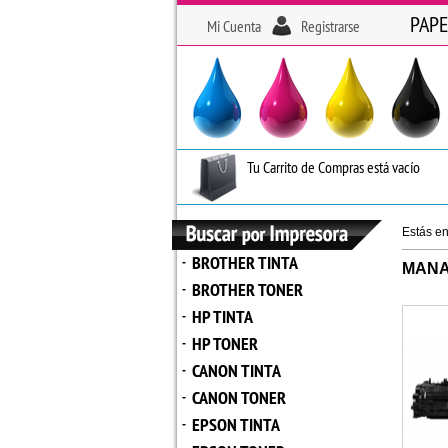
PAPE
Mi Cuenta
Registrarse
Tu Carrito de Compras está vacío
Estás e
BROTHER TINTA
-
MANA
BROTHER TONER
-
HP TINTA
-
HP TONER
-
CANON TINTA
-
CANON TONER
-
EPSON TINTA
-