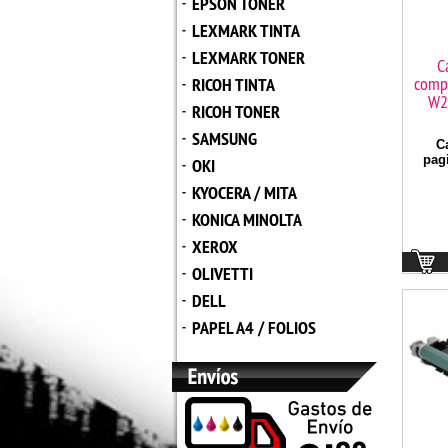
EPSON TONER
-
LEXMARK TINTA
-
LEXMARK TONER
-
C
comp
RICOH TINTA
-
W2
RICOH TONER
-
SAMSUNG
-
C
pag
OKI
-
KYOCERA / MITA
-
KONICA MINOLTA
-
XEROX
-
OLIVETTI
-
DELL
-
PAPEL A4 / FOLIOS
-