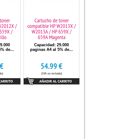
toner
Cartucho de toner
W2012X /
compatible HP W2013X /
659X /
W2013A / HP 659X /
llo
659A Magenta
9.000
Capacidad: 29.000
5% de...
paginas A4 al 5% de...
€
54.99
€
do)
(IVA no incluido)