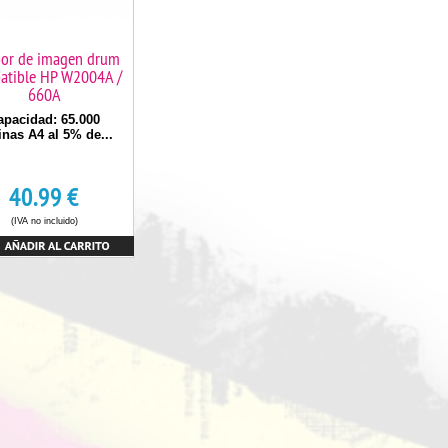
or de imagen drum
atible HP W2004A /
660A
apacidad: 65.000
inas A4 al 5% de...
40.99
€
(IVA no incluido)