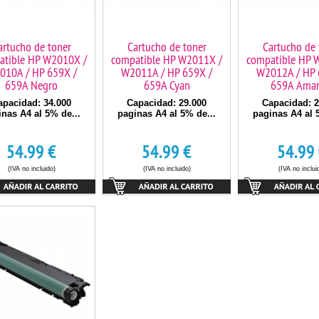
artucho de toner
Cartucho de toner
Cartucho de 
atible HP W2010X /
compatible HP W2011X /
compatible HP 
010A / HP 659X /
W2011A / HP 659X /
W2012A / HP 
659A Negro
659A Cyan
659A Amari
apacidad: 34.000
Capacidad: 29.000
Capacidad: 2
inas A4 al 5% de...
paginas A4 al 5% de...
paginas A4 al 
54.99
€
54.99
€
54.99
(IVA no incluido)
(IVA no incluido)
(IVA no inclui