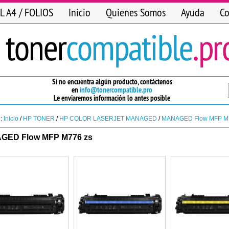
L A4 / FOLIOS
Inicio
Quienes Somos
Ayuda
Co
Si no encuentra algún producto, contáctenos
en
info@tonercompatible.pro
Le enviaremos información lo antes posible
n:
Inicio
/
HP TONER
/
HP COLOR LASERJET MANAGED
/
MANAGED Flow MFP M
GED Flow MFP M776 zs