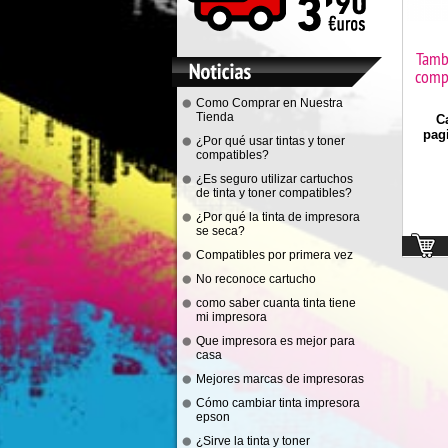
Tamb
comp
Como Comprar en Nuestra
Tienda
C
pag
¿Por qué usar tintas y toner
compatibles?
¿Es seguro utilizar cartuchos
de tinta y toner compatibles?
¿Por qué la tinta de impresora
se seca?
Compatibles por primera vez
No reconoce cartucho
como saber cuanta tinta tiene
mi impresora
Que impresora es mejor para
casa
Mejores marcas de impresoras
Cómo cambiar tinta impresora
epson
¿Sirve la tinta y toner