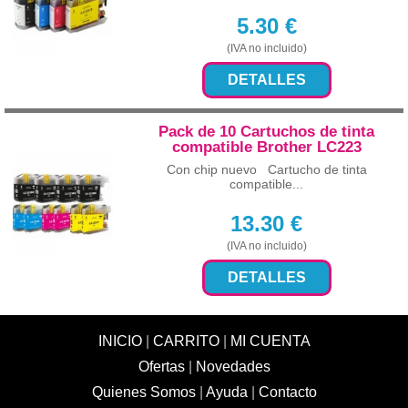
5.30
€
(IVA no incluido)
DETALLES
Pack de 10 Cartuchos de tinta
compatible Brother LC223
Con chip nuevo Cartucho de tinta
compatible...
13.30
€
(IVA no incluido)
DETALLES
INICIO
|
CARRITO
|
MI CUENTA
Ofertas
|
Novedades
Quienes Somos
|
Ayuda
|
Contacto