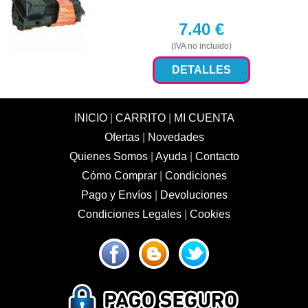
7.40
€
(IVA no incluido)
DETALLES
INICIO
|
CARRITO
|
MI CUENTA
Ofertas
|
Novedades
Quienes Somos
|
Ayuda
|
Contacto
Cómo Comprar
|
Condiciones
Pago y Envíos
|
Devoluciones
Condiciones Legales
|
Cookies