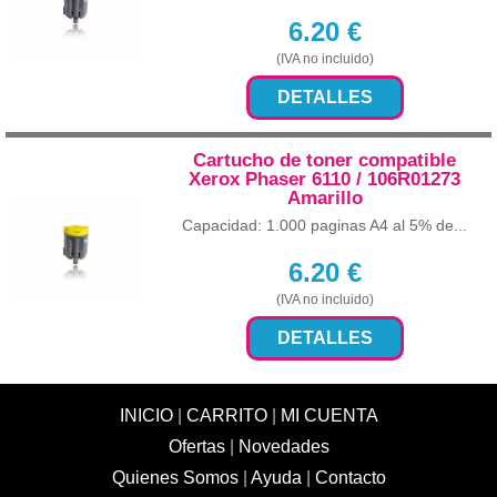
6.20
€
(IVA no incluido)
DETALLES
Cartucho de toner compatible
Xerox Phaser 6110 / 106R01273
Amarillo
Capacidad: 1.000 paginas A4 al 5% de...
6.20
€
(IVA no incluido)
DETALLES
INICIO
|
CARRITO
|
MI CUENTA
Ofertas
|
Novedades
Quienes Somos
|
Ayuda
|
Contacto