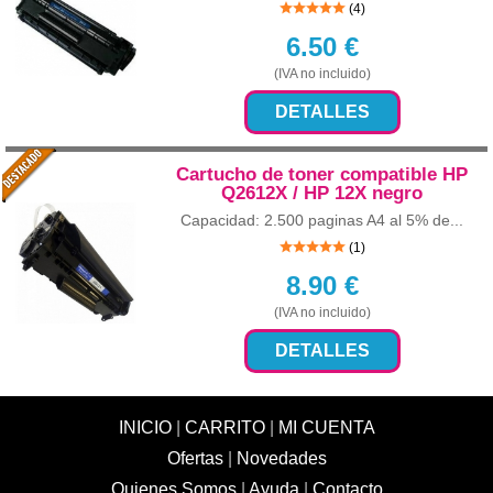
(4)
6.50
€
(IVA no incluido)
DETALLES
Cartucho de toner compatible HP
Q2612X / HP 12X negro
Capacidad: 2.500 paginas A4 al 5% de...
(1)
8.90
€
(IVA no incluido)
DETALLES
INICIO
|
CARRITO
|
MI CUENTA
Ofertas
|
Novedades
Quienes Somos
|
Ayuda
|
Contacto