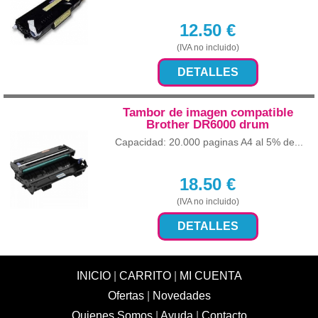
12.50
€
(IVA no incluido)
DETALLES
Tambor de imagen compatible
Brother DR6000 drum
Capacidad: 20.000 paginas A4 al 5% de...
18.50
€
(IVA no incluido)
DETALLES
INICIO
|
CARRITO
|
MI CUENTA
Ofertas
|
Novedades
Quienes Somos
|
Ayuda
|
Contacto