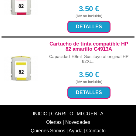
3.50
€
(IVA no incluido)
DETALLES
Cartucho de tinta compatible HP
82 amarillo C4913A
Capacidad: 69ml. Sustituye al original HP
82XL...
3.50
€
(IVA no incluido)
DETALLES
INICIO
|
CARRITO
|
MI CUENTA
Ofertas
|
Novedades
Quienes Somos
|
Ayuda
|
Contacto