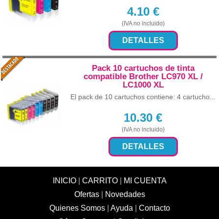
4.10
€
(IVA no incluido)
DETALLES
Pack 10 cartuchos de tinta
compatible Brother LC970 XL /
LC1000 XL
El pack de 10 cartuchos contiene: 4 cartucho...
10.30
€
(IVA no incluido)
DETALLES
INICIO
|
CARRITO
|
MI CUENTA
Ofertas
|
Novedades
Quienes Somos
|
Ayuda
|
Contacto