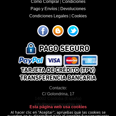
Cómo Comprar
|
Condiciones
Pago y Envíos
|
Devoluciones
Condiciones Legales
|
Cookies
Contacto:
C/ Golondrina, 17
14002 Córdoba (España)
info@tonercompatible.pro
Esta página web usa cookies
957 35 97 14
Al hacer clic en "Aceptar", apruebas que las cookies se
guarden en tu dispositivo para el correcto funcionamiento