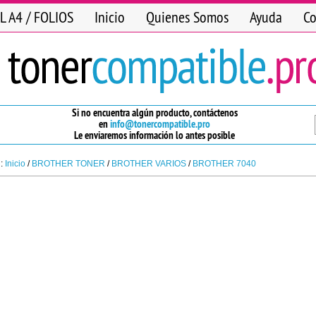
L A4 / FOLIOS
Inicio
Quienes Somos
Ayuda
Co
Si no encuentra algún producto, contáctenos
en
info@tonercompatible.pro
Le enviaremos información lo antes posible
n:
Inicio
/
BROTHER TONER
/
BROTHER VARIOS
/
BROTHER 7040