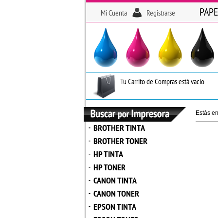
PAPE
Mi Cuenta
Registrarse
Tu Carrito de Compras está vacío
Estás e
BROTHER TINTA
-
BROTHER TONER
-
HP TINTA
-
HP TONER
-
CANON TINTA
-
CANON TONER
-
EPSON TINTA
-