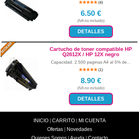
(4)
6.50
€
(IVA no incluido)
DETALLES
Cartucho de toner compatible HP
Q2612X / HP 12X negro
Capacidad: 2.500 paginas A4 al 5% de...
(1)
8.90
€
(IVA no incluido)
DETALLES
INICIO
|
CARRITO
|
MI CUENTA
Ofertas
|
Novedades
Quienes Somos
|
Ayuda
|
Contacto