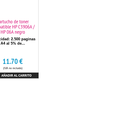
artucho de toner
atible HP C3906A /
HP 06A negro
idad: 2.500 paginas
A4 al 5% de...
11.70
€
(IVA no incluido)