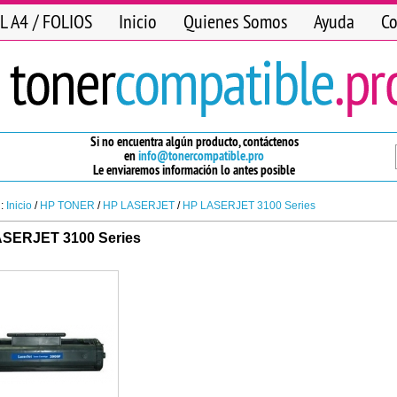
L A4 / FOLIOS
Inicio
Quienes Somos
Ayuda
Co
Si no encuentra algún producto, contáctenos
en
info@tonercompatible.pro
Le enviaremos información lo antes posible
n:
Inicio
/
HP TONER
/
HP LASERJET
/
HP LASERJET 3100 Series
SERJET 3100 Series