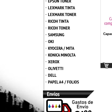
EPSON TONER
-
LEXMARK TINTA
-
LEXMARK TONER
-
C
RICOH TINTA
-
comp
RICOH TONER
-
SAMSUNG
Capac
-
OKI
-
KYOCERA / MITA
-
KONICA MINOLTA
-
XEROX
-
OLIVETTI
-
DELL
-
PAPEL A4 / FOLIOS
-