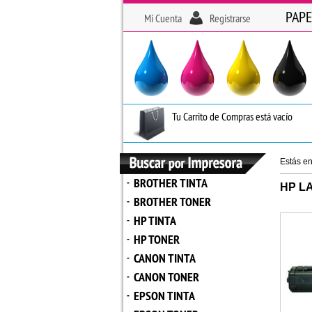
PAPE
Mi Cuenta
Registrarse
Tu Carrito de Compras está vacío
Estás e
BROTHER TINTA
-
HP LA
BROTHER TONER
-
HP TINTA
-
HP TONER
-
CANON TINTA
-
CANON TONER
-
EPSON TINTA
-