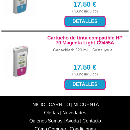
17.50
€
(IVA no incluido)
DETALLES
Cartucho de tinta compatible HP
70 Magenta Light C9455A
Capacidad: 220 ml. Sustituye al...
17.50
€
(IVA no incluido)
DETALLES
INICIO
|
CARRITO
|
MI CUENTA
Ofertas
|
Novedades
Quienes Somos
|
Ayuda
|
Contacto
Cómo Comprar
|
Condiciones