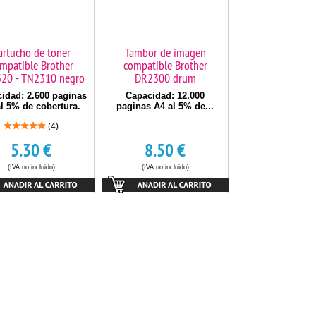
artucho de toner
Tambor de imagen
mpatible Brother
compatible Brother
20 - TN2310 negro
DR2300 drum
idad: 2.600 paginas
Capacidad: 12.000
l 5% de cobertura.
paginas A4 al 5% de...
(4)
5.30
€
8.50
€
(IVA no incluido)
(IVA no incluido)