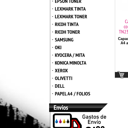
EPSON TONER
-
LEXMARK TINTA
-
LEXMARK TONER
-
C
RICOH TINTA
-
co
TN23
RICOH TONER
-
SAMSUNG
Capac
-
A4 a
OKI
-
KYOCERA / MITA
-
KONICA MINOLTA
-
XEROX
-
OLIVETTI
-
DELL
-
PAPEL A4 / FOLIOS
-