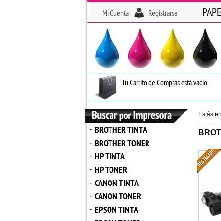
PAPE
Mi Cuenta
Registrarse
Tu Carrito de Compras está vacío
Estás e
BROTHER TINTA
-
BROTH
BROTHER TONER
-
HP TINTA
-
HP TONER
-
CANON TINTA
-
CANON TONER
-
EPSON TINTA
-