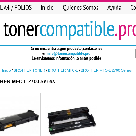
L A4 / FOLIOS
Inicio
Quienes Somos
Ayuda
Co
Si no encuentra algún producto, contáctenos
en
info@tonercompatible.pro
Le enviaremos información lo antes posible
n:
Inicio
/
BROTHER TONER
/
BROTHER MFC-L
/
BROTHER MFC-L 2700 Series
ER MFC-L 2700 Series