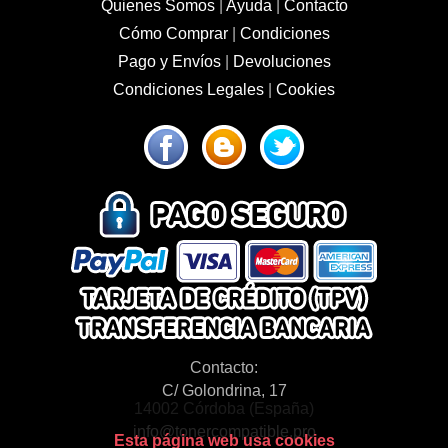
Quienes Somos
|
Ayuda
|
Contacto
Cómo Comprar
|
Condiciones
Pago y Envíos
|
Devoluciones
Condiciones Legales
|
Cookies
Contacto:
C/ Golondrina, 17
14002 Córdoba (España)
info@tonercompatible.pro
Esta página web usa cookies