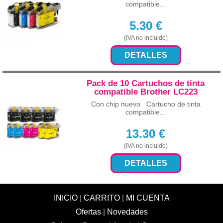
compatible...
5.30
€
(IVA no incluido)
DETALLES
Pack de 10 Cartuchos de tinta
compatible Brother LC223
Con chip nuevo Cartucho de tinta
compatible...
13.30
€
(IVA no incluido)
DETALLES
INICIO
|
CARRITO
|
MI CUENTA
Ofertas
|
Novedades