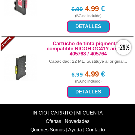
4.99
€
6.99
(IVA no incluido)
DETALLES
Cartucho de tinta pigmentada
-29%
compatible RICOH GC41Y amarillo
405768 / 405764
Capacidad: 22 ML. Sustituye al original...
4.99
€
6.99
(IVA no incluido)
DETALLES
INICIO
|
CARRITO
|
MI CUENTA
Ofertas
|
Novedades
Quienes Somos
|
Ayuda
|
Contacto