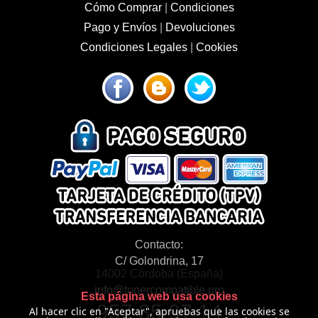
Cómo Comprar
|
Condiciones
Pago y Envíos
|
Devoluciones
Condiciones Legales
|
Cookies
Contacto:
C/ Golondrina, 17
14002 Córdoba (España)
info@tonercompatible.pro
Esta página web usa cookies
957 35 97 14
Al hacer clic en "Aceptar", apruebas que las cookies se