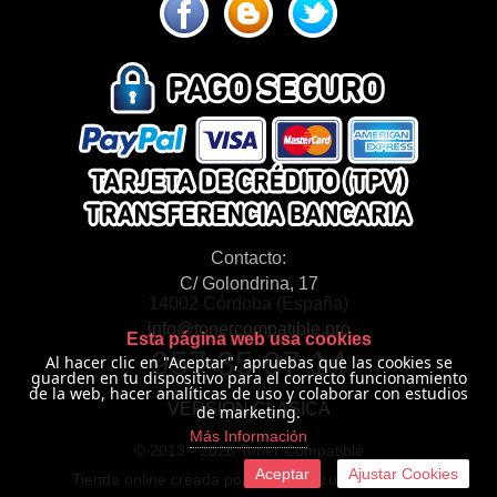
Contacto:
C/ Golondrina, 17
14002 Córdoba (España)
info@tonercompatible.pro
Esta página web usa cookies
957 35 97 14
Al hacer clic en "Aceptar", apruebas que las cookies se
guarden en tu dispositivo para el correcto funcionamiento
de la web, hacer analíticas de uso y colaborar con estudios
VERSIÓN CLÁSICA
de marketing.
Más Información
© 2013 -
2026 Toner Compatible
Aceptar
Ajustar Cookies
Tienda online creada por http://www.urbecom.com