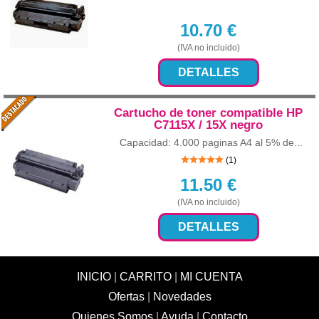
10.70
€
(IVA no incluido)
DETALLES
Cartucho de toner compatible HP
C7115X / 15X negro
Capacidad: 4.000 paginas A4 al 5% de...
(1)
11.50
€
(IVA no incluido)
DETALLES
INICIO
|
CARRITO
|
MI CUENTA
Ofertas
|
Novedades
Quienes Somos
|
Ayuda
|
Contacto