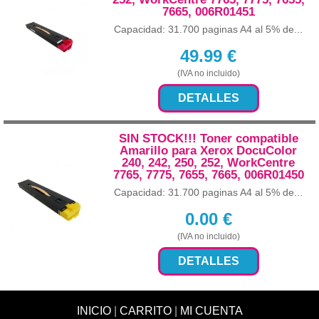
7665, 006R01451
Capacidad: 31.700 paginas A4 al 5% de...
49.99
€
(IVA no incluido)
DETALLES
SIN STOCK!!! Toner compatible
Amarillo para Xerox DocuColor
240, 242, 250, 252, WorkCentre
7765, 7775, 7655, 7665, 006R01450
Capacidad: 31.700 paginas A4 al 5% de...
0.00
€
(IVA no incluido)
DETALLES
INICIO
|
CARRITO
|
MI CUENTA