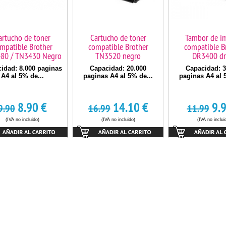
artucho de toner
Cartucho de toner
Tambor de i
mpatible Brother
compatible Brother
compatible B
80 / TN3430 Negro
TN3520 negro
DR3400 d
idad: 8.000 paginas
Capacidad: 20.000
Capacidad: 3
A4 al 5% de...
paginas A4 al 5% de...
paginas A4 al 
8.90
€
14.10
€
9.
9.90
16.99
11.99
(IVA no incluido)
(IVA no incluido)
(IVA no inclui