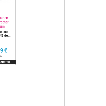
magen
rother
rum
0.000
5% de...
99
€
do)