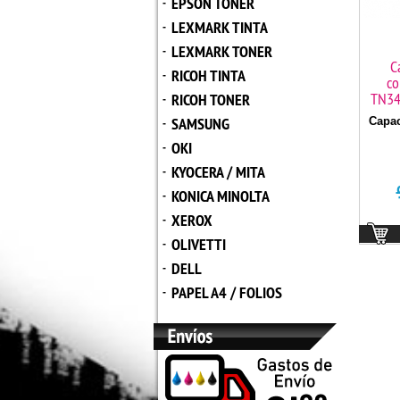
EPSON TONER
-
LEXMARK TINTA
-
LEXMARK TONER
-
C
RICOH TINTA
-
co
TN34
RICOH TONER
-
SAMSUNG
Capac
-
OKI
-
KYOCERA / MITA
-
KONICA MINOLTA
-
XEROX
-
OLIVETTI
-
DELL
-
PAPEL A4 / FOLIOS
-