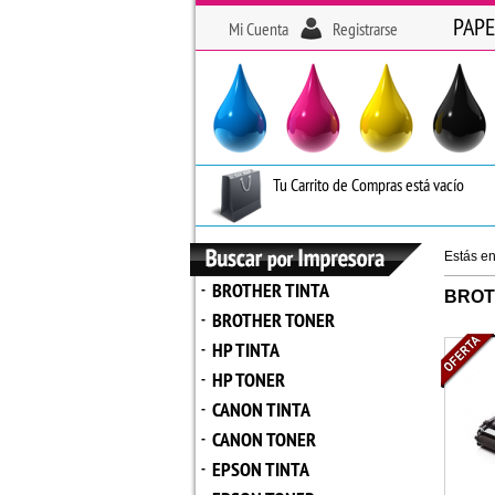
PAPE
Mi Cuenta
Registrarse
Tu Carrito de Compras está vacío
Estás e
BROTHER TINTA
-
BROT
BROTHER TONER
-
HP TINTA
-
HP TONER
-
CANON TINTA
-
CANON TONER
-
EPSON TINTA
-