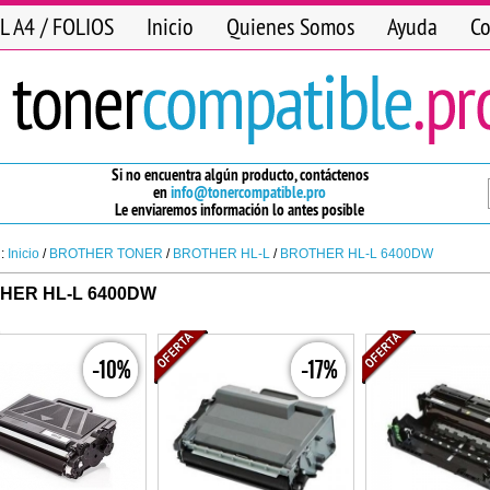
L A4 / FOLIOS
Inicio
Quienes Somos
Ayuda
Co
Si no encuentra algún producto, contáctenos
en
info@tonercompatible.pro
Le enviaremos información lo antes posible
n:
Inicio
/
BROTHER TONER
/
BROTHER HL-L
/
BROTHER HL-L 6400DW
HER HL-L 6400DW
-10%
-17%