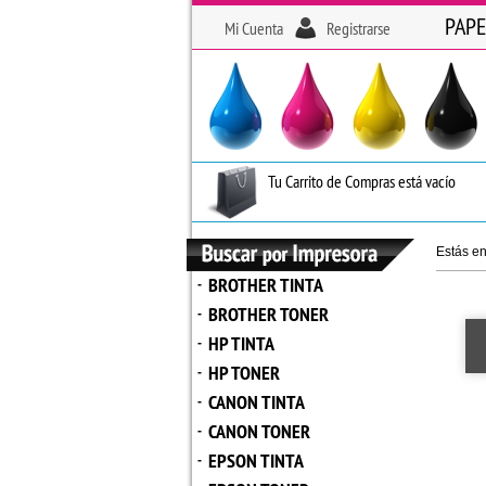
PAPE
Mi Cuenta
Registrarse
Tu Carrito de Compras está vacío
Estás e
BROTHER TINTA
-
BROTHER TONER
-
HP TINTA
-
HP TONER
-
CANON TINTA
-
CANON TONER
-
EPSON TINTA
-