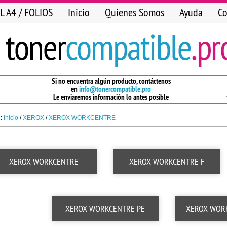
L A4 / FOLIOS
Inicio
Quienes Somos
Ayuda
Co
Si no encuentra algún producto, contáctenos
en
info@tonercompatible.pro
Le enviaremos información lo antes posible
n:
Inicio
/
XEROX
/
XEROX WORKCENTRE
XEROX WORKCENTRE
XEROX WORKCENTRE F
XEROX WORKCENTRE PE
XEROX WOR