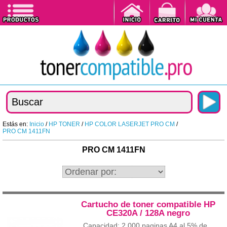
Estás en:
Inicio
/
HP TONER
/
HP COLOR LASERJET PRO CM
/
PRO CM 1411FN
PRO CM 1411FN
Cartucho de toner compatible HP
CE320A / 128A negro
Capacidad: 2.000 paginas A4 al 5% de...