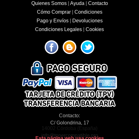
Quienes Somos
|
Ayuda
|
Contacto
Cómo Comprar
|
Condiciones
Pago y Envíos
|
Devoluciones
Condiciones Legales
|
Cookies
Contacto:
C/ Golondrina, 17
14002 Córdoba (España)
info@tonercompatible.pro
Esta página web usa cookies