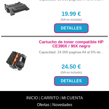
19.99
€
(IVA no incluido)
DETALLES
Cartucho de toner compatible HP
CE390X / 90X negro
Capacidad: 24.000 paginas A4 al 5% de...
24.50
€
(IVA no incluido)
DETALLES
INICIO
|
CARRITO
|
MI CUENTA
Ofertas
|
Novedades